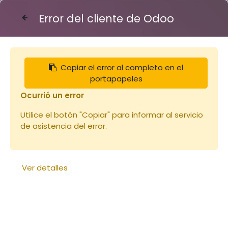
Error del cliente de Odoo
Contáctenos
Copiar el error al completo en el
portapapeles
Ocurrió un error
Utilice el botón "Copiar" para informar al servicio
de asistencia del error.
Ver detalles
Vareuse 1XS Voile Rond
(copie)
Peinture ORUCH LILAS BLEU