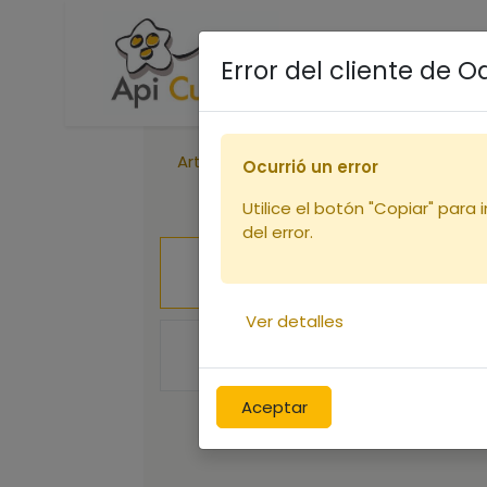
Accueil
Boutique
R
Error del cliente de 
Articles
Peinture ORUCH LILAS BLEU
Ocurrió un error
Utilice el botón "Copiar" para 
del error.
Ver detalles
Aceptar