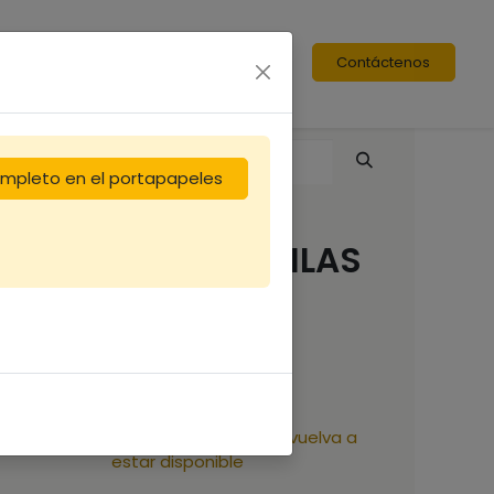
Contáctenos
completo en el portapapeles
Peinture ORUCH LILAS
BLEU
11,25
€
Reciba una notificación cuando vuelva a
estar disponible