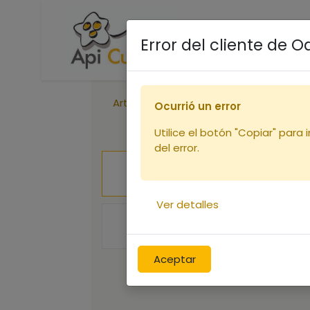
Accueil
Boutique
R
Error del cliente de 
Articles
Vareuse 1XS Voile Rond (co
Ocurrió un error
Utilice el botón "Copiar" para 
del error.
Ver detalles
Aceptar