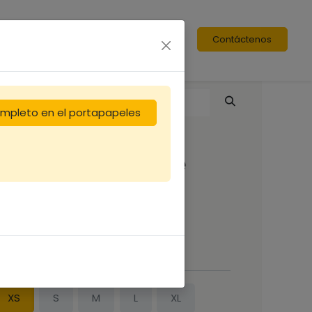
Contáctenos
completo en el portapapeles
Vareuse 1XS Voile
Rond (copie)
33,33
€
AILLE
XS
S
M
L
XL