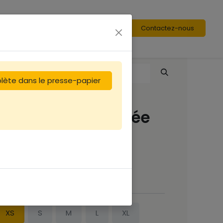
Contactez-nous
plète dans le presse-papier
Combinaison aérée
Voile Rond
120,83
€
AILLE
XS
S
M
L
XL