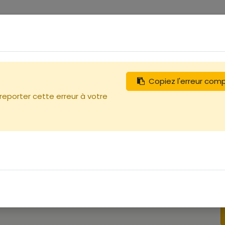
0
tégories
Débutants
Recherchez
Nous contacter
ond
Copiez l'erreur com
 reporter cette erreur à votre
T