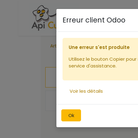
Accueil
Boutique
Ca
Erreur client Odoo
Articles
Combinaison aérée Voile R
Une erreur s'est produite
Utilisez le bouton Copier pour
service d'assistance.
Voir les détails
Ok