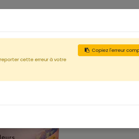
0
tégories
Débutants
Recherchez
Nous contacter
ance
Copiez l'erreur com
 reporter cette erreur à votre