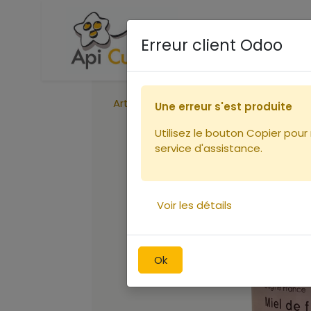
Accueil
Boutique
Ca
Erreur client Odoo
Articles
Miel 450g FLEURS Origine Fr
Une erreur s'est produite
Utilisez le bouton Copier pour
service d'assistance.
Voir les détails
Ok