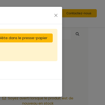
Contactez-nous
plète dans le presse-papier
Miel 450g FLEURS
Origine France
(13.69 €/kg)
6,16
€
Soyez averti lorsque le produit est de
nouveau en stock