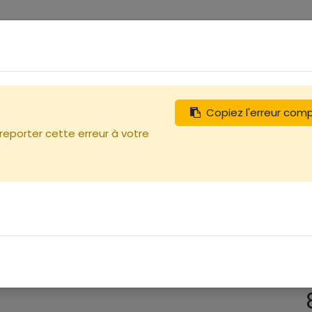
0
tégories
Débutants
Recherchez
Nous contacter
Copiez l'erreur com
 reporter cette erreur à votre