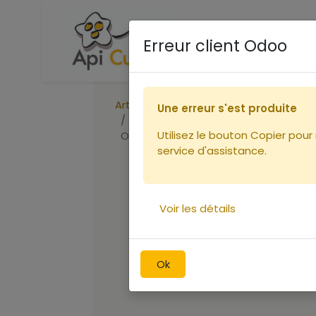
Accueil
Boutique
Ca
Erreur client Odoo
Articles
Une erreur s'est produite
Miel 450g PYRENEES (Châtaignier)
Utilisez le bouton Copier pour
Origine France
service d'assistance.
Voir les détails
Ok