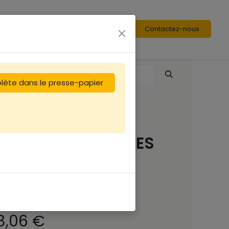
Contactez-nous
plète dans le presse-papier
Miel 450g PYRENEES
(Châtaignier)
Origine France
(17.91 €/kg)
8,06
€