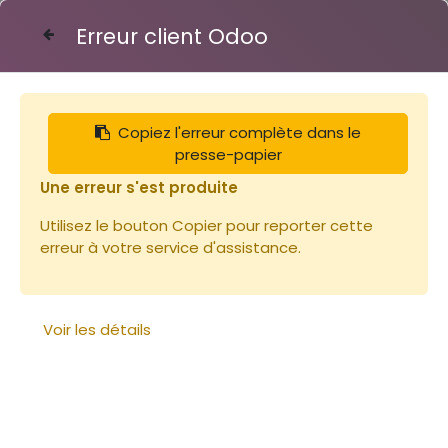
Erreur client Odoo
Contactez-nous
Copiez l'erreur complète dans le
Articles
Miels
presse-papier
Miel 450g PYRENEES (Châtaignier) Origine France
Une erreur s'est produite
Utilisez le bouton Copier pour reporter cette
erreur à votre service d'assistance.
Voir les détails