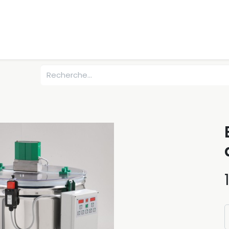
0
tégories
Débutants
Recherchez
Nous contacter