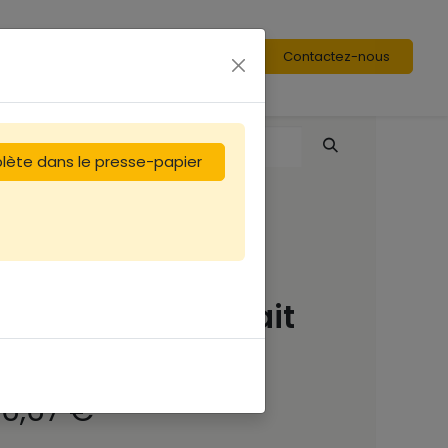
Contactez-nous
plète dans le presse-papier
Peinture Linéa
MAGENTA 1L (retrait
boutique)
16,67
€