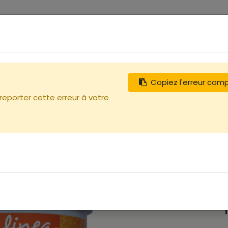
0
tégories
Débutants
Recherchez
Nous contacter
Copiez l'erreur com
 reporter cette erreur à votre