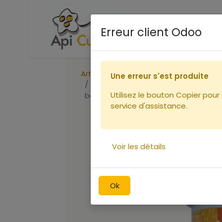
Accueil
Boutique
Ca
Erreur client Odoo
Articles
Peintures
Une erreur s'est produite
Peinture Linéa MAGENTA 1L (retrait
Utilisez le bouton Copier pour
boutique)
service d'assistance.
Voir les détails
Ok