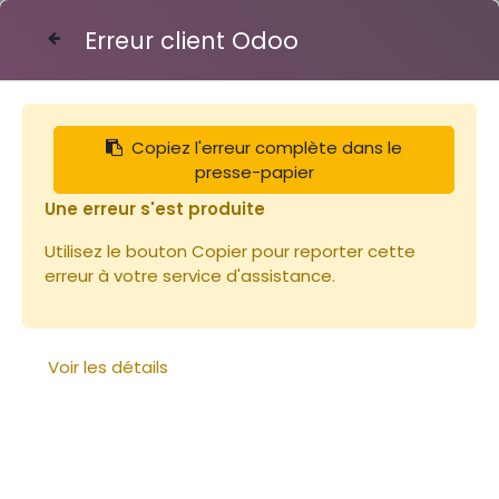
Erreur client Odoo
Contactez-nous
Copiez l'erreur complète dans le
Articles
Ruches
Toit Dt 6 bois et tôle S
presse-papier
Une erreur s'est produite
Utilisez le bouton Copier pour reporter cette
erreur à votre service d'assistance.
Voir les détails