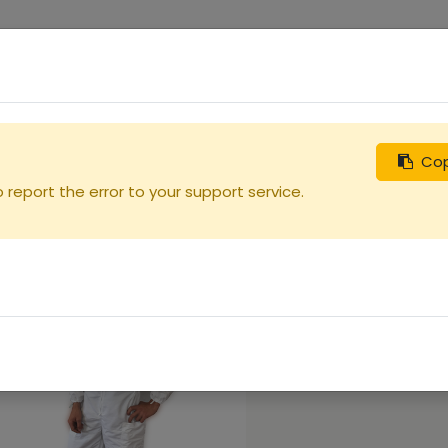
0
uches
Débutants
Recherchez
Nous contacter
Cop
report the error to your support service.