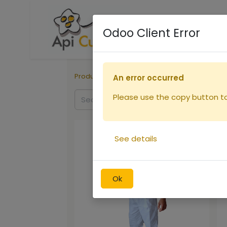
Accueil
Boutique
R
Odoo Client Error
Products
Vêtements
enfant
An error occurred
Please use the copy button to 
See details
Ok