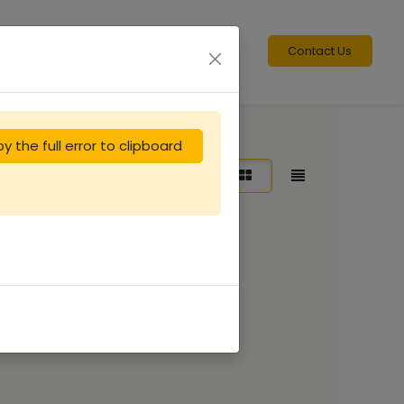
Contact Us
y the full error to clipboard
Sort By:
Featured