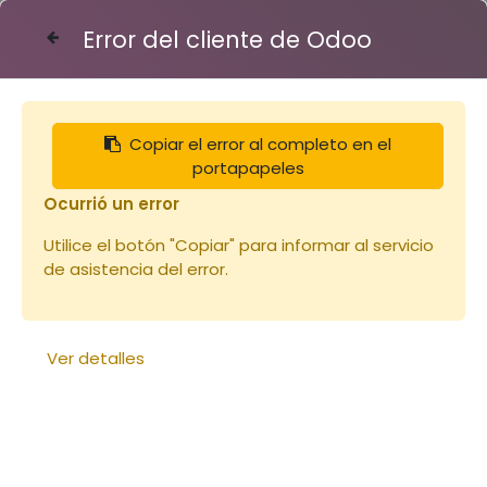
Error del cliente de Odoo
Contáctenos
Copiar el error al completo en el
enfant
portapapeles
Ocurrió un error
Utilice el botón "Copiar" para informar al servicio
de asistencia del error.
Ver detalles
Combinaison Voile Rond
Combinaison Voile Anglais
(copie)
(copie)