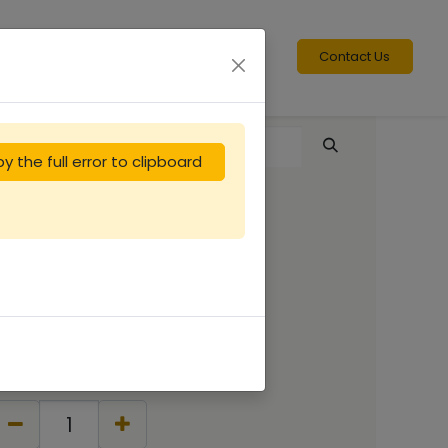
Contact Us
y the full error to clipboard
Hausse Nicot - 8
cadres
14.17
€