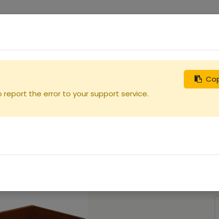
0
uches
Débutants
Recherchez
Nous contacter
Cop
report the error to your support service.