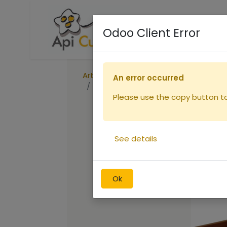
Accueil
Boutique
R
Odoo Client Error
Articles
Eléments de ruche
An error occurred
Hausse Nicot - 8 cadres
Please use the copy button to 
See details
Ok