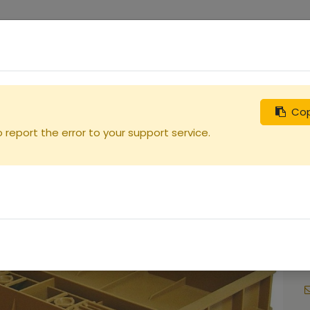
0
uches
Débutants
Recherchez
Nous contacter
Cop
st
report the error to your support service.