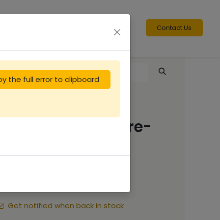
Contact Us
y the full error to clipboard
Nourrisseur couvre-
cadre Nicotplast
10.00
€
Get notified when back in stock