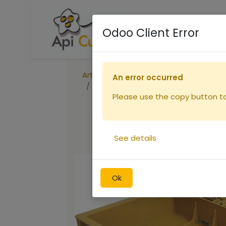
Accueil
Boutique
R
Odoo Client Error
Articles
An error occurred
Nourrisseur couvre-cadre Nicotpla
Please use the copy button to 
See details
Ok