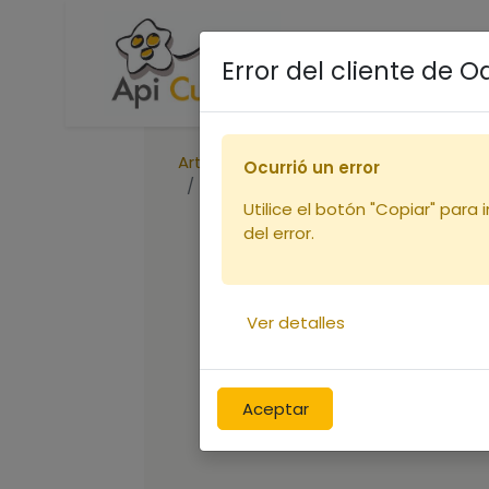
Accueil
Boutique
R
Error del cliente de 
Articles
Ocurrió un error
Nourrisseur couvre-cadre Nicotpla
Utilice el botón "Copiar" para 
del error.
Ver detalles
Aceptar