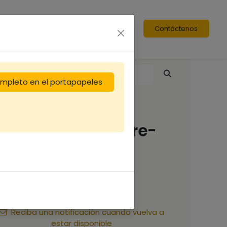
Contáctenos
completo en el portapapeles
Nourrisseur couvre-
cadre Nicotplast
10,00
€
Reciba una notificación cuando vuelva a
estar disponible