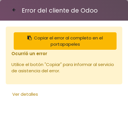
Error del cliente de Odoo
Contáctenos
Copiar el error al completo en el
Articles
Notre sélection
portapapeles
Candi Apipasta plus barquette de 1Kg (copie)
Ocurrió un error
Utilice el botón "Copiar" para informar al servicio
de asistencia del error.
Ver detalles