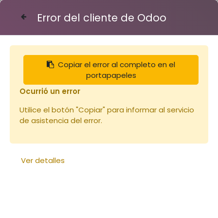
Error del cliente de Odoo
Contáctenos
Copiar el error al completo en el
Articles
Désoperculassions
portapapeles
Couteau électrique à désoperculer
Ocurrió un error
Utilice el botón "Copiar" para informar al servicio
de asistencia del error.
Ver detalles