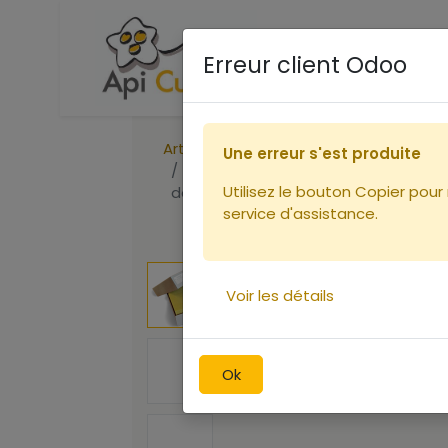
Accueil
Boutique
Ca
Erreur client Odoo
Articles
Une erreur s'est produite
Carton 6 Kg : cire gaufrée Dt alvéo
Utilisez le bouton Copier pour
de mâles
service d'assistance.
Voir les détails
Ok