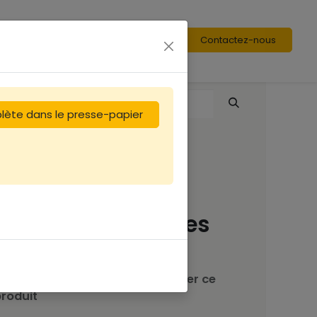
Contactez-nous
plète dans le presse-papier
Carton 6 Kg : cire
gaufrée Dt alvéoles
de mâles
Contactez nous pour commander ce
roduit