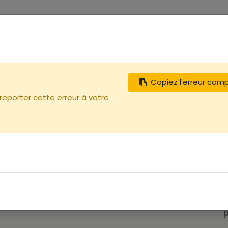
0
tégories
Débutants
Recherchez
Nous contacter
Copiez l'erreur com
les
 reporter cette erreur à votre
p