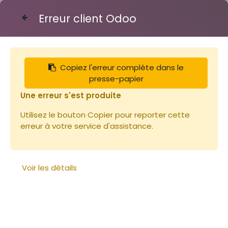
Erreur client Odoo
Contactez-nous
Copiez l'erreur complète dans le
Fûts
presse-papier
Une erreur s'est produite
Utilisez le bouton Copier pour reporter cette
erreur à votre service d'assistance.
Voir les détails
Fut 225L métallique pour
miel (diam.60 x h.88)
Fut miel de france