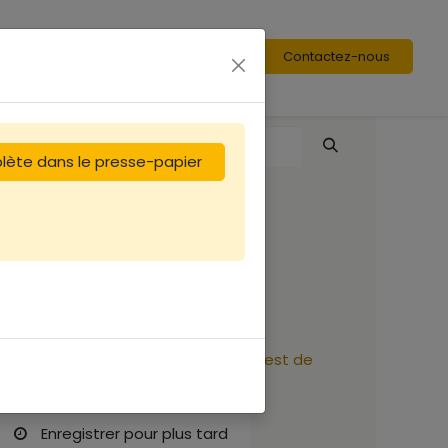
Contactez-nous
plète dans le presse-papier
Seau 3.8L - 5Kg.
1,50
€
Soyez averti lorsque le produit est de
nouveau en stock
Enregistrer pour plus tard