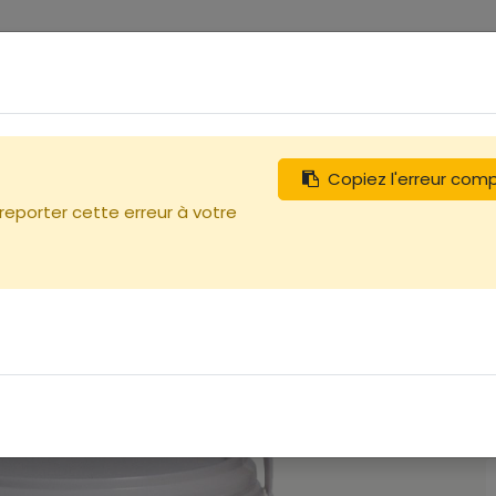
0
tégories
Débutants
Recherchez
Nous contacter
Copiez l'erreur com
 reporter cette erreur à votre