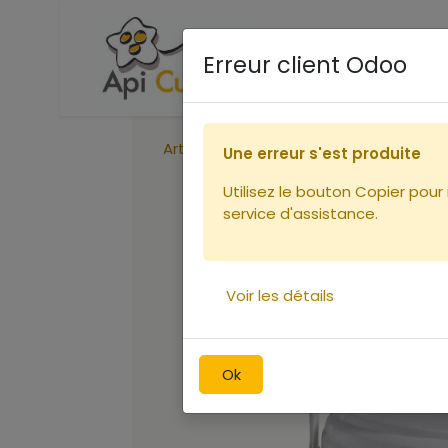
Accueil
Boutique
Ca
Erreur client Odoo
Articles
Seau 3.8L - 5Kg.
Une erreur s'est produite
Utilisez le bouton Copier pour
service d'assistance.
Voir les détails
Ok