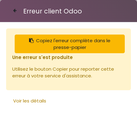
Erreur client Odoo
Contactez-nous
Copiez l'erreur complète dans le
Articles
Librairie
presse-papier
L'apiculture mois par mois - Jean Riondet
Une erreur s'est produite
Utilisez le bouton Copier pour reporter cette
erreur à votre service d'assistance.
Voir les détails