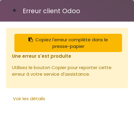
Erreur client Odoo
Contactez-nous
Copiez l'erreur complète dans le
Articles
Toits
Toit Dt 6 bois et tôle S
presse-papier
Une erreur s'est produite
Utilisez le bouton Copier pour reporter cette
erreur à votre service d'assistance.
Voir les détails