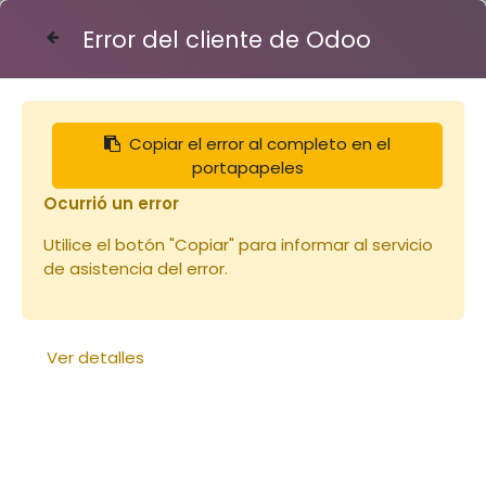
Error del cliente de Odoo
Contáctenos
Copiar el error al completo en el
Articles
toits
Toit Dt 6 bois et tôle S
portapapeles
Ocurrió un error
Utilice el botón "Copiar" para informar al servicio
de asistencia del error.
Ver detalles