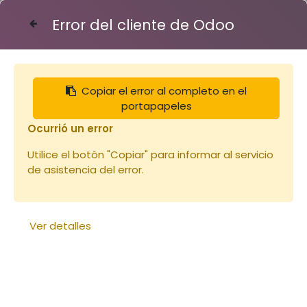
Error del cliente de Odoo
Contáctenos
Copiar el error al completo en el
toits
portapapeles
Ocurrió un error
Utilice el botón "Copiar" para informar al servicio
de asistencia del error.
Ver detalles
Toit tôle Dt 10 : 435x510
H80
Toit ruche Warré