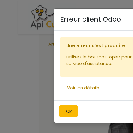
Accueil
Boutique
Ca
Erreur client Odoo
Articles
Voile rond avec elastiques 
Une erreur s'est produite
Utilisez le bouton Copier pour
service d'assistance.
Voir les détails
Ok