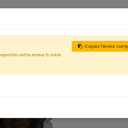
0
tégories
Débutants
Recherchez
Nous contacter
bras
Copiez l'erreur com
 reporter cette erreur à votre