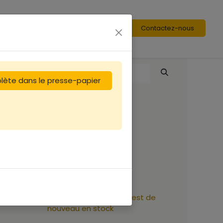
Contactez-nous
plète dans le presse-papier
Voile rond avec
elastiques bras
16,67
€
Soyez averti lorsque le produit est de
nouveau en stock