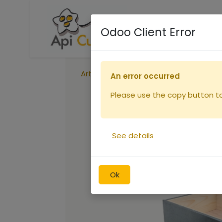
Accueil
Boutique
R
Odoo Client Error
Articles
Toit Dt 5 bois et tôle Stupar
An error occurred
Please use the copy button to 
See details
Ok