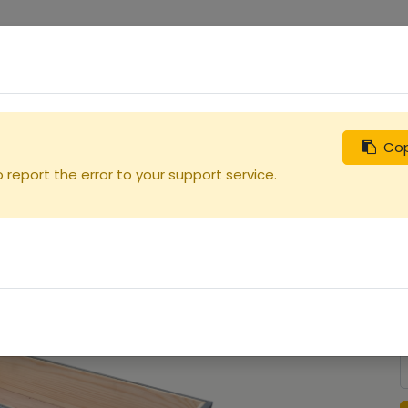
0
uches
Débutants
Recherchez
Nous contacter
ul
Cop
report the error to your support service.