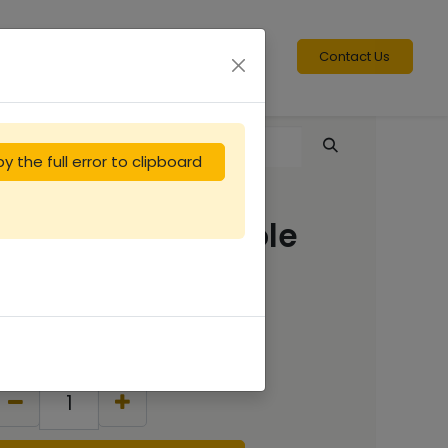
Contact Us
y the full error to clipboard
Toit Dt 5 bois et tôle
Stuparul
11.67
€