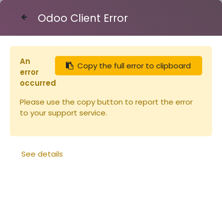
Odoo Client Error
Contact Us
Identité du vendeur
&nbsp;: API-CULTURE S.A.R.L.
An
Copy the full error to clipboard
error
Société au capital de 8 000 euros.
occurred
Siren : 400 865 259.
Please use the copy button to report the error
RCS Tarbes B400 865 259
to your support service.
N° TVA FR 714 00865259
Siège social et administratif :
See details
Passage des abeilles
65320 Bordères Sur l'Echez
Il est préalablement précisé que les présentes
conditions régissent les ventes, par le biais du site