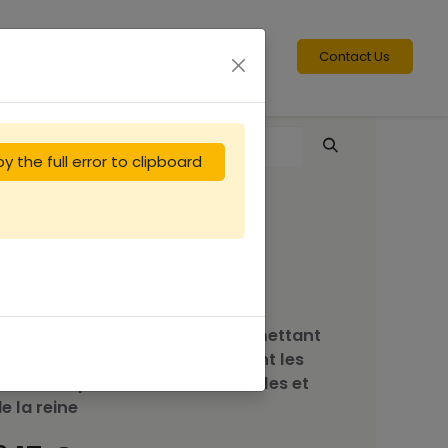
Contact Us
y the full error to clipboard
Lève cadre pince
jaune avec levier
vec poignée très pratique permettant
e saisir et de décoller facilement les
adres en prenant soin des abeilles et
e la reine