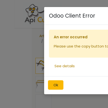
Accueil
Boutique
R
Odoo Client Error
Articles
An error occurred
Lève cadre pince jaune avec levier
Please use the copy button to 
See details
Ok