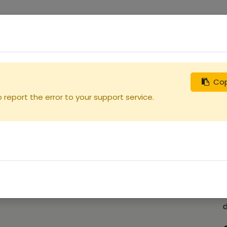
0
uches
Débutants
Recherchez
Nous contacter
Cop
report the error to your support service.
A
d
c
d