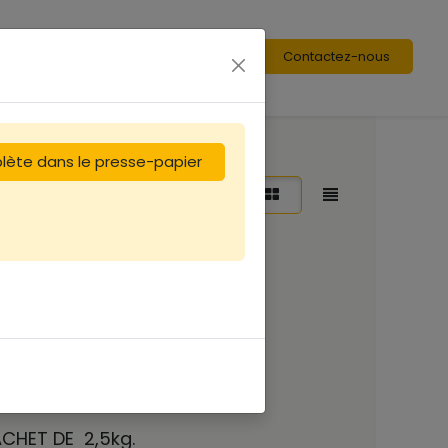
Contactez-nous
plète dans le presse-papier
Trier par :
En vedette
 prix du candi
ARTONS DE 15kg
CHET DE 2,5kg.