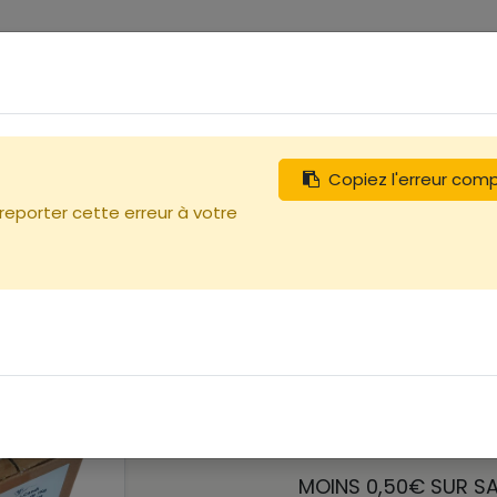
0
tégories
Débutants
Recherchez
Nous contacter
Copiez l'erreur com
 reporter cette erreur à votre
Baisse de
MOINS 4€​ SUR LE C
MOINS 0,50€ SUR SA