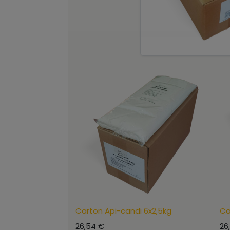
Carton Api-candi 6x2,5kg
Ca
26,54
€
26