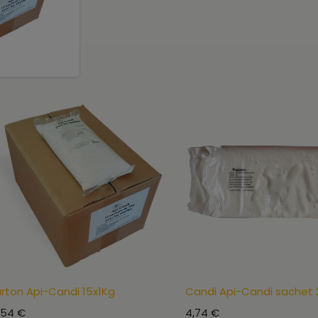
rton Api-Candi 15x1Kg
Candi Api-Candi sachet 
,54
€
4,74
€