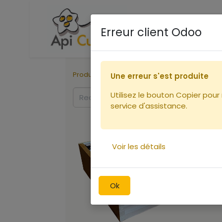
Accueil
Boutique
Ca
Erreur client Odoo
Produits
Ruches
Eléments de ruches
Une erreur s'est produite
Utilisez le bouton Copier pour
service d'assistance.
Voir les détails
Ok