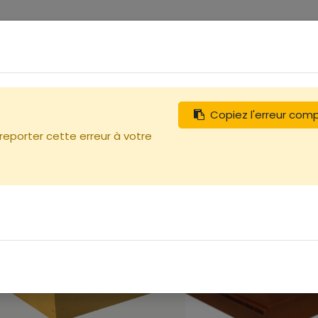
0
tégories
Débutants
Recherchez
Nous contacter
Hausses
Copiez l'erreur com
 reporter cette erreur à votre