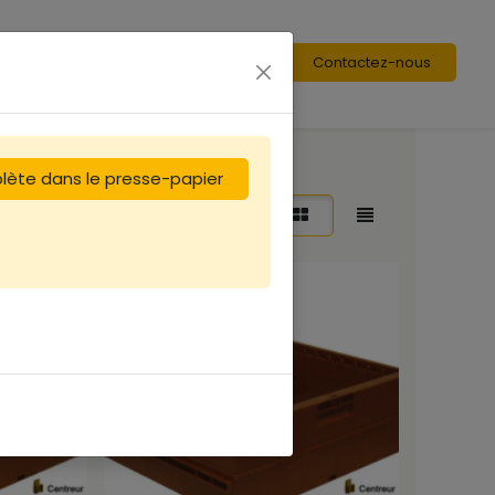
Contactez-nous
plète dans le presse-papier
Trier par :
En vedette