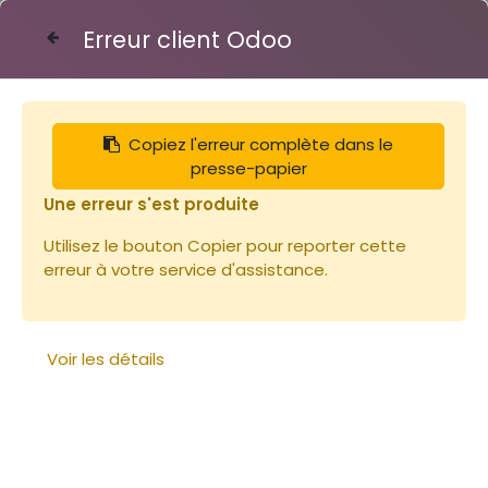
Erreur client Odoo
Contactez-nous
Copiez l'erreur complète dans le
Articles
Fixe éléments et poignées
presse-papier
Paire de poignées zinc
Une erreur s'est produite
Utilisez le bouton Copier pour reporter cette
erreur à votre service d'assistance.
Voir les détails