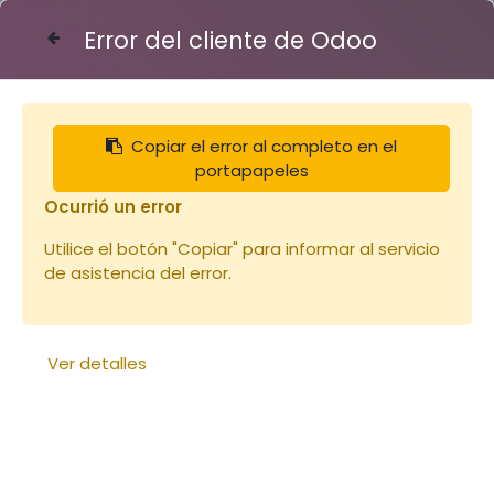
Error del cliente de Odoo
Contáctenos
Copiar el error al completo en el
Articles
Fixe éléments et poignées
portapapeles
Paire de poignées zinc
Ocurrió un error
Utilice el botón "Copiar" para informar al servicio
de asistencia del error.
Ver detalles