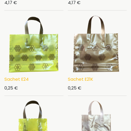
4,17
€
4,17
€
Sachet E24
Sachet E21K
0,25
€
0,25
€