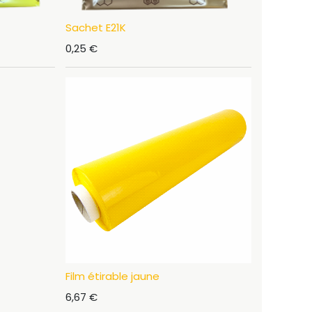
Sachet E21K
0,25
€
Film étirable jaune
6,67
€