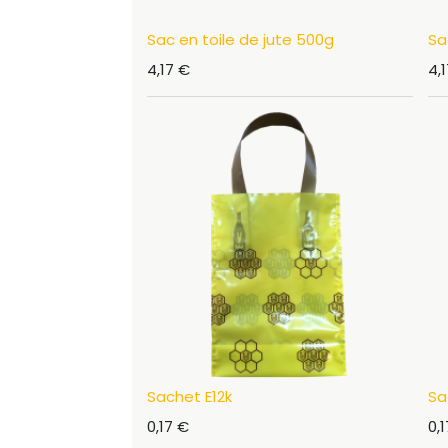
Sac en toile de jute 500g
Sa
4,17
€
4,
Sachet E12k
Sa
0,17
€
0,1