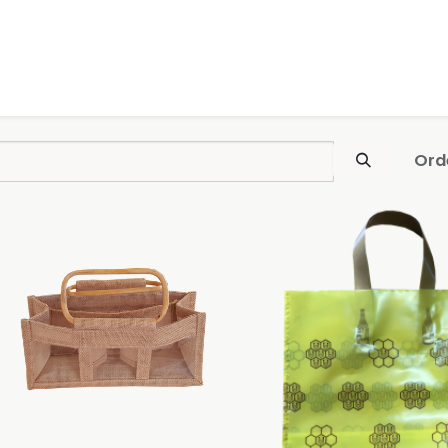
0
uches
Débutants
Recherchez
Nous contacter
Ord