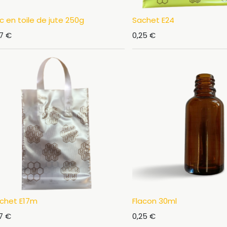
c en toile de jute 250g
Sachet E24
17
€
0,25
€
chet E17m
Flacon 30ml
7
€
0,25
€