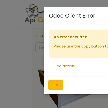
Accueil
Boutique
R
Odoo Client Error
Products
Ruches
Eléments de ruche
An error occurred
Please use the copy button to 
See details
Ok