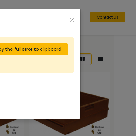
Contact Us
y the full error to clipboard
Sort By:
Featured