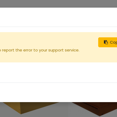
0
uches
Débutants
Recherchez
Nous contacter
Hausses
Cop
report the error to your support service.