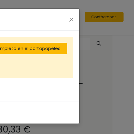
Contáctenos
completo en el portapapeles
Carton Candi Api-
Candi vitaminé
15x1kg (copie)
(30.33 €/kg)
30,33
€