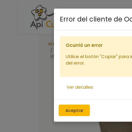
Accueil
Boutique
R
Error del cliente de 
Articles
Ocurrió un error
Carton Candi Api-Candi vitaminé
Utilice el botón "Copiar" para 
15x1kg (copie)
del error.
Ver detalles
Aceptar