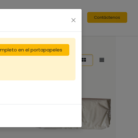
Contáctenos
completo en el portapapeles
enar por:
Destacado