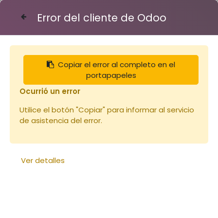
Error del cliente de Odoo
Contáctenos
Copiar el error al completo en el
Articles
portapapeles
Cire gaufrée alvéoles d'ouvrières feuille 100g
(copie)
Ocurrió un error
Utilice el botón "Copiar" para informar al servicio
de asistencia del error.
Ver detalles