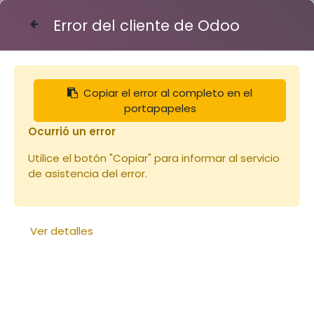
Error del cliente de Odoo
Contáctenos
Copiar el error al completo en el
Articles
Coffre trapez pour côté 75*25*40-DR
portapapeles
Ocurrió un error
Utilice el botón "Copiar" para informar al servicio
de asistencia del error.
Ver detalles