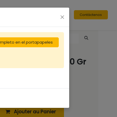
Contáctenos
completo en el portapapeles
Miel d'Oranger 450 Gr
6,16
€
Ajouter au Panier