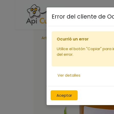
Accueil
Boutique
R
Error del cliente de 
Articles
Miel d'Oranger 450 Gr
Ocurrió un error
Utilice el botón "Copiar" para 
del error.
Ver detalles
Aceptar