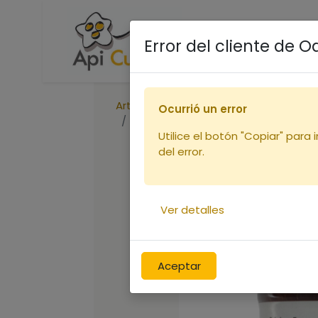
Accueil
Boutique
R
Error del cliente de 
Articles
Ocurrió un error
Miel de BRUYERE CALLUN- verre 250
Utilice el botón "Copiar" para 
del error.
Ver detalles
Aceptar