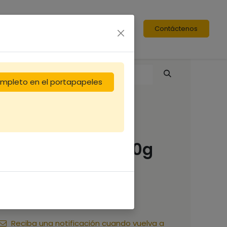
Contáctenos
completo en el portapapeles
Miel de BRUYERE
CALLUN- verre 250g
(18.96 €/kg)
4,74
€
Reciba una notificación cuando vuelva a