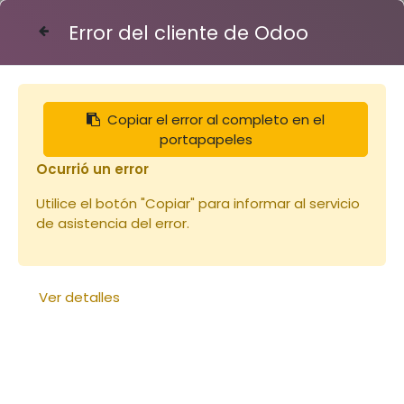
Error del cliente de Odoo
Contáctenos
Copiar el error al completo en el
Articles
Fixe éléments et poignées
portapapeles
Fixe élément à l'unité
Ocurrió un error
Utilice el botón "Copiar" para informar al servicio
de asistencia del error.
Ver detalles