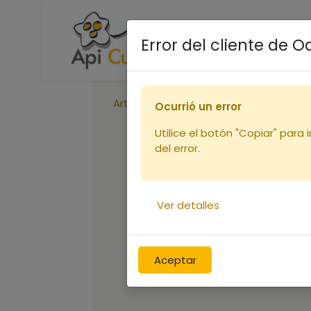
Accueil
Boutique
R
Error del cliente de 
Articles
Cadres
Nourrisseur Cadr
Ocurrió un error
Utilice el botón "Copiar" para 
del error.
Ver detalles
Aceptar