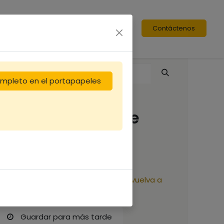
Contáctenos
completo en el portapapeles
Nourrisseur Cadre
12,50
€
Reciba una notificación cuando vuelva a
estar disponible
Guardar para más tarde