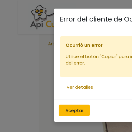
Accueil
Boutique
R
Error del cliente de 
Articles
Couvre-cadre Dt10c Flavio
Ocurrió un error
Utilice el botón "Copiar" para 
del error.
Ver detalles
Aceptar