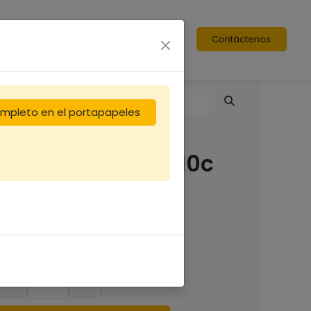
Contáctenos
completo en el portapapeles
Couvre-cadre Dt10c
Flavio
7,50
€