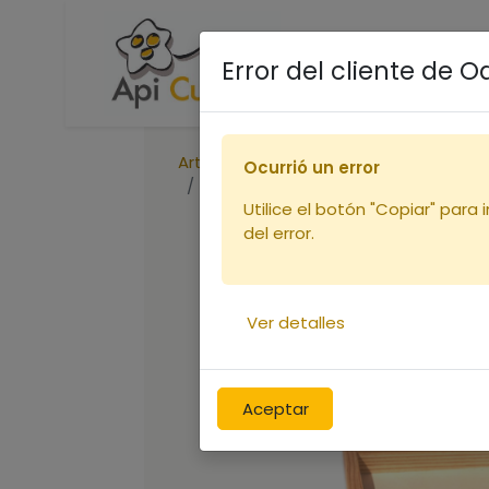
Accueil
Boutique
R
Error del cliente de 
Articles
Ocurrió un error
Nourrisseur Dadant 10c Flavio 5 cm
Utilice el botón "Copiar" para 
del error.
Ver detalles
Aceptar