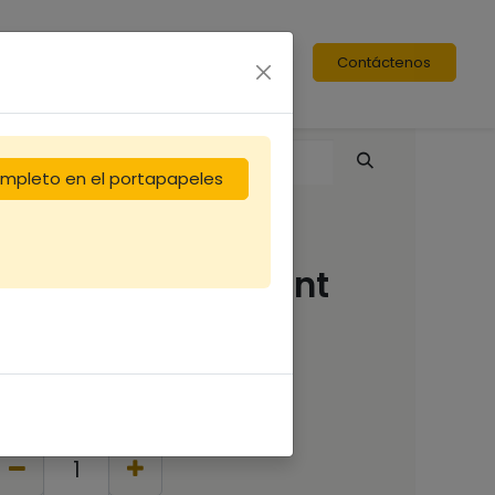
Contáctenos
completo en el portapapeles
Nourrisseur Dadant
10c Flavio 5 cm
15,00
€