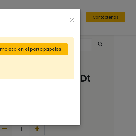
Contáctenos
completo en el portapapeles
Cadre de hausse Dt
bois DROIT F
1,25
€