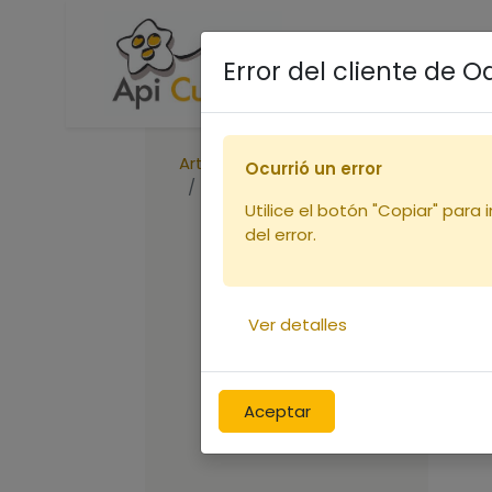
Accueil
Boutique
R
Error del cliente de 
Articles
Ocurrió un error
Cadre de hausse Dt bois DROIT F
Utilice el botón "Copiar" para 
del error.
Ver detalles
Aceptar