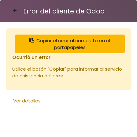
Error del cliente de Odoo
Contáctenos
Copiar el error al completo en el
Articles
Guep apens piège à frelon asiatique
portapapeles
Ocurrió un error
Utilice el botón "Copiar" para informar al servicio
de asistencia del error.
Ver detalles