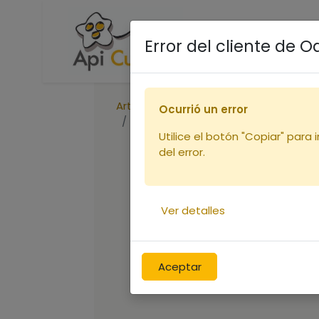
Accueil
Boutique
R
Error del cliente de 
Articles
Corps de ruche
Ocurrió un error
Corps de ruchette Dt 6c Flavio
Utilice el botón "Copiar" para 
del error.
Ver detalles
Aceptar