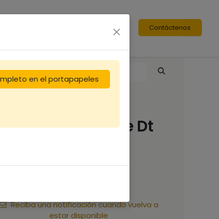
Contáctenos
completo en el portapapeles
Corps de ruchette Dt
6c Flavio
20,00
€
Reciba una notificación cuando vuelva a
estar disponible