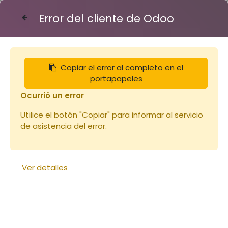
Error del cliente de Odoo
Contáctenos
Copiar el error al completo en el
Articles
Elevage de reines
portapapeles
Cupules pot verre (170)
Ocurrió un error
Utilice el botón "Copiar" para informar al servicio
de asistencia del error.
Ver detalles