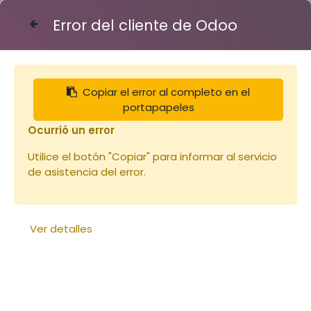
Error del cliente de Odoo
Contáctenos
Copiar el error al completo en el
Articles
portapapeles
Planche en paulownia pour corps Langtroth
Schiro 23x285x2200mm (copie)
Ocurrió un error
Utilice el botón "Copiar" para informar al servicio
de asistencia del error.
Ver detalles